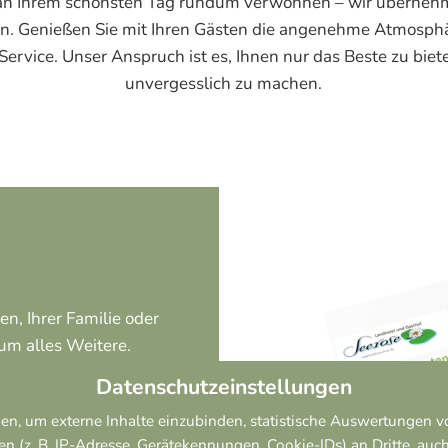
h an Ihrem schönsten Tag rundum verwöhnen – wir überneh
on. Genießen Sie mit Ihren Gästen die angenehme Atmosph
rvice. Unser Anspruch ist es, Ihnen nur das Beste zu biet
unvergesslich zu machen.
en, Ihrer Familie oder
m alles Weitere.
gen Sie nach der
Datenschutzeinstellungen
e per E-Mail anfordern!
n, um externe Inhalte einzubinden, statistische Auswertungen vo
. B. IP-Adresse, Gerätekennungen, Cookie-IDs) an Dritte, auch au