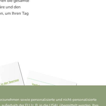
men die gesamte
äre und den
en, um Ihren Tag
rzunehmen sowie personalisierte und nicht-personalisierte
ßerhalb der EU (z. B. in die USA), übermittelt werden. Ihre