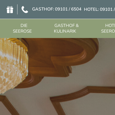
GASTHOF: 09101 / 6504
HOTEL: 09101 
DIE
GASTHOF &
HOT
SEEROSE
KULINARIK
SEERO