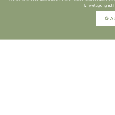
JETZT DURCHBLÄTTERN
Einwilligung ist 
🍪 Al
JETZT DOWNLOADEN