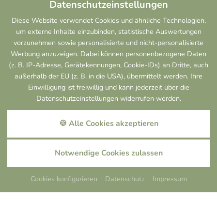
Datenschutzeinstellungen
1
-
2
Personen
Diese Website verwendet Cookies und ähnliche Technologien,
Ausstattung anzeigen
um externe Inhalte einzubinden, statistische Auswertungen
vorzunehmen sowie personalisierte und nicht-personalisierte
DETAILS
ANFRAGEN
Werbung anzuzeigen. Dabei können personenbezogene Daten
(z. B. IP-Adresse, Gerätekennungen, Cookie-IDs) an Dritte, auch
außerhalb der EU (z. B. in die USA), übermittelt werden. Ihre
Einwilligung ist freiwillig und kann jederzeit über die
Preise 2026
inkl. Frühstück
Datenschutzeinstellungen widerrufen werden.
14.05. - 
zwei Nächte
21.12.2026
🍪 Alle Cookies akzeptieren
2
Personen
auf Anfrage
pro Person / Nacht
Notwendige Cookies zulassen
Cookies konfigurieren
Datenschutz
Impressum